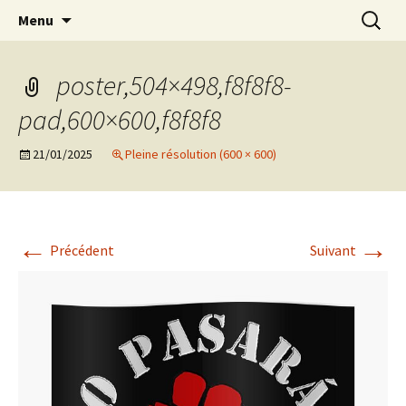
Aller
Recherc
Marc Leroi
Menu
au
contenu
poster,504×498,f8f8f8-
pad,600×600,f8f8f8
21/01/2025
Pleine résolution (600 × 600)
←
→
Précédent
Suivant