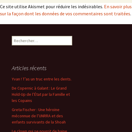
Ce site utilise Akismet pour réduire les indésirables.
En savoir plus
sur la façon dont les données de vos commentaires sont traitées
.
Rechercher :
Articles récents
Yvan ! T’as un truc entre les dents.
De Copernic à Galant : Le Grand
Hold-Up de l’État par la Famille et
les Copains
Greta Fischer : Une héroïne
méconnue de l’UNRRA et des
enfants survivants de la Shoah
Le clown qui se nourrit de haine