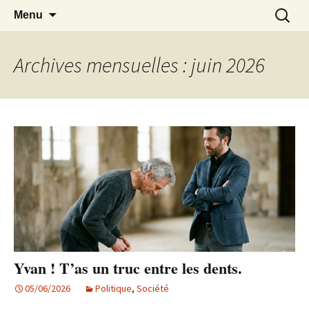
Aller
Marc Leroi
Recherc
Menu
au
contenu
Archives mensuelles : juin 2026
Yvan ! T’as un truc entre les dents.
05/06/2026
Politique
,
Société