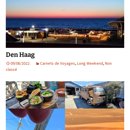
Den Haag
09/08/2022
Carnets de Voyages
,
Long Weekend
,
Non
classé