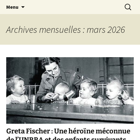
Aller
Recherc
Marc Leroi
Menu
au
contenu
Archives mensuelles : mars 2026
Greta Fischer : Une héroïne méconnue
de l’UNRRA et des enfants survivants