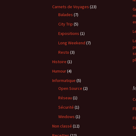
Carnets de Voyages
(23)
G
Balades
(7)
m
e
City Trip
(5)
L
Expositions
(1)
L
Long Weekend
(7)
p
Resto
(3)
s
p
Histoire
(1)
Humour
(4)
Informatique
(5)
M
Open Source
(2)
Réseau
(1)
C
Sécurité
(1)
F
Windows
(1)
F
Non classé
(12)
S
Recettes
(22)