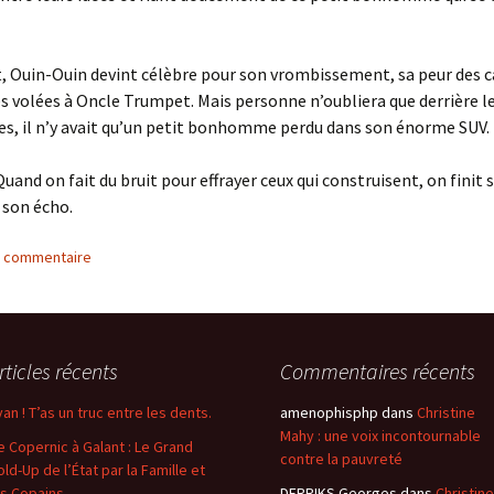
, Ouin-Ouin devint célèbre pour son vrombissement, sa peur des 
es volées à Oncle Trumpet. Mais personne n’oubliera que derrière l
tes, il n’y avait qu’un petit bonhomme perdu dans son énorme SUV.
uand on fait du bruit pour effrayer ceux qui construisent, on finit
 son écho.
n commentaire
rticles récents
Commentaires récents
van ! T’as un truc entre les dents.
amenophisphp
dans
Christine
Mahy : une voix incontournable
e Copernic à Galant : Le Grand
contre la pauvreté
old-Up de l’État par la Famille et
es Copains
DERRIKS Georges
dans
Christine