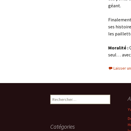
géant.
Finalement
ses histoir
les paillet
Moralité :
Q
seul… avec
Laisser u
Rechercher :
A
Y
D
H
Catégories
l