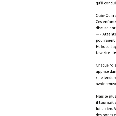
qu’il condu
Ouin-Ouin av
Ces enfants
discutaient
— « Attenti
pourraient 
Et hop, il a
favorite :
l
Chaque fois
apprise dan
», le lendem
avoir trouvé
Mais le plu
il tournait
lui… rien. 
des ponts e