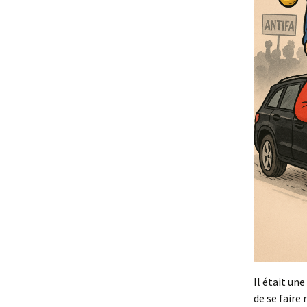
Paella au barb
Il était un
de se faire