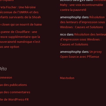
Mahy : une voix incontournable
reta Fischer : Une héroïne
contre la pauvreté
éconnue de l’UNRRA et des
nfants survivants de la Shoah
amenophisphp
dans
Résolution
des lenteurs d’impression sous
e clown qui se nourrit de haine
Windows : Causes et Solutions
a panne de Cloudflare : une
nico
dans
Résolution des lenteu
reuve supplémentaire que la
d’impression sous Windows :
ouveraineté numérique n’est
Causes et Solutions
lus une option
amenophisphp
dans
Un proxy
Open Source avec PfSense
éta
onnexion
Mastodon
lux des publications
lux des commentaires
ite de WordPress-FR