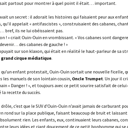
isait partout pour montrer à quel point il était… important.
ait un secret : il adorait les histoires qui faisaient peur aux enfan
, qu’il appelait « antifascistes », construisaient des cabanes, chan
… bref, ils ne lui obéissaient pas.
on ! » criait Ouin-Ouin en vrombissant. « Vos cabanes sont dangere
devenir… des cabanes de gauche ! »
ppuyait sur son klaxon, qui était en réalité le haut-parleur de sa st
e grand cirque médiatique
.
 qu’un enfant protestait, Ouin-Ouin sortait une nouvelle ficelle, qu
s les manuels de son lointain cousin,
Oncle Trumpet
. Un jour il cr
ain « Danger ! », et toujours avec ce petit sourire satisfait de celui 
 la recette du succès.
s drôle, c’est que le SUV d’Ouin-Ouin n’avait jamais de carburant pou
 en rond sur la place publique, faisant beaucoup de bruit et laissant
Absolument rien. Les enfants, eux, continuaient leurs cabanes, con
ntre leurs idées et riant doucement de ce petit bonhomme qui se 