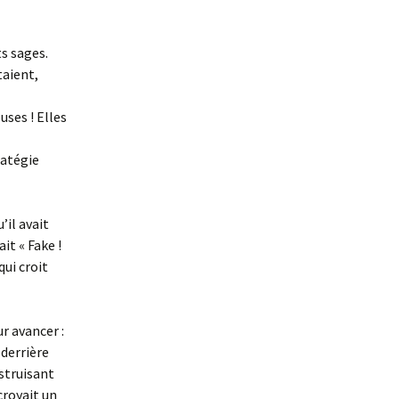
ts sages.
taient,
uses ! Elles
ratégie
’il avait
iait « Fake !
qui croit
r avancer :
 derrière
struisant
croyait un