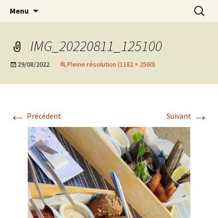
Aller
Recherc
Marc Leroi
Menu
au
contenu
IMG_20220811_125100
29/08/2022
Pleine résolution (1182 × 2560)
←
→
Précédent
Suivant