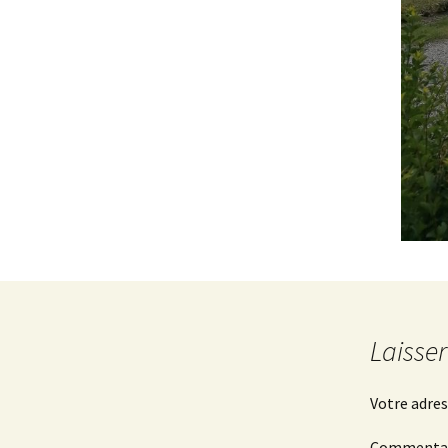
Paella au barb
Laisse
Votre adres
Commenta