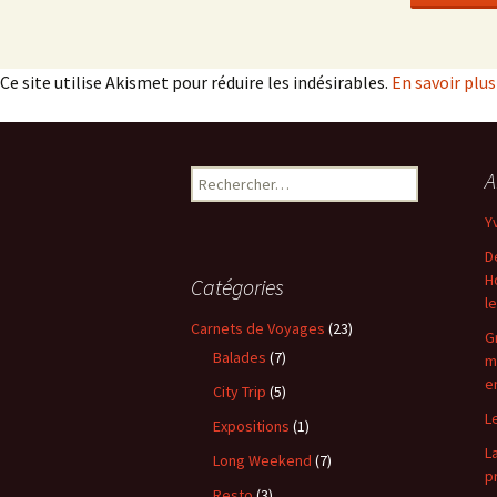
Ce site utilise Akismet pour réduire les indésirables.
En savoir plu
Rechercher :
A
Y
D
H
Catégories
l
Carnets de Voyages
(23)
G
Balades
(7)
m
e
City Trip
(5)
L
Expositions
(1)
L
Long Weekend
(7)
p
Resto
(3)