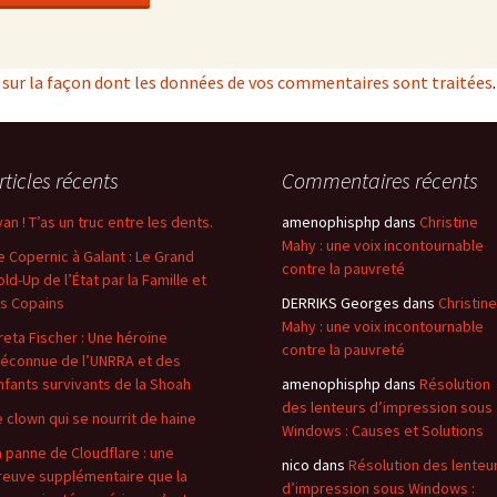
s sur la façon dont les données de vos commentaires sont traitées
.
rticles récents
Commentaires récents
van ! T’as un truc entre les dents.
amenophisphp
dans
Christine
Mahy : une voix incontournable
e Copernic à Galant : Le Grand
contre la pauvreté
old-Up de l’État par la Famille et
es Copains
DERRIKS Georges
dans
Christine
Mahy : une voix incontournable
reta Fischer : Une héroïne
contre la pauvreté
éconnue de l’UNRRA et des
nfants survivants de la Shoah
amenophisphp
dans
Résolution
des lenteurs d’impression sous
e clown qui se nourrit de haine
Windows : Causes et Solutions
a panne de Cloudflare : une
nico
dans
Résolution des lenteu
reuve supplémentaire que la
d’impression sous Windows :