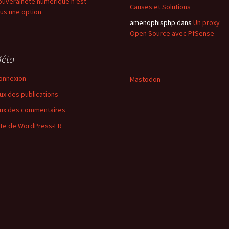
ouveraineté numérique n’est
Causes et Solutions
lus une option
amenophisphp
dans
Un proxy
Open Source avec PfSense
éta
onnexion
Mastodon
lux des publications
lux des commentaires
ite de WordPress-FR