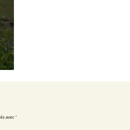
ués avec
*