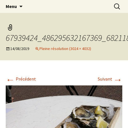
Aller
Recherc
Marc Leroi
Menu
au
contenu
67939424_486295632167369_68211
14/08/2019
Pleine résolution (3024 × 4032)
←
→
Précédent
Suivant