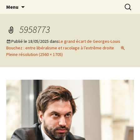
Aller
Recherc
Marc Leroi
Menu
au
contenu
5958773
Publié le
18/05/2025
dans
Le grand écart de Georges-Louis
Bouchez : entre libéralisme et racolage à l’extrême droite
Pleine résolution (2560 × 1705)