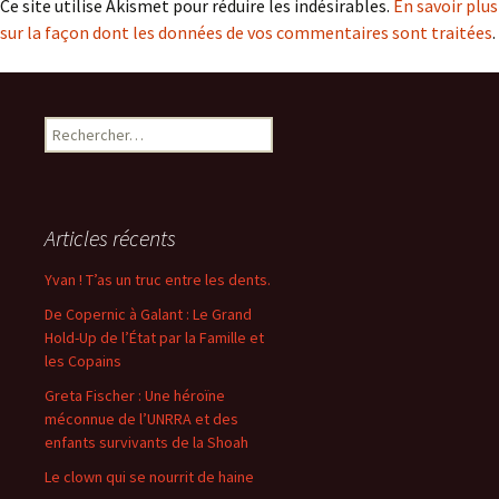
Ce site utilise Akismet pour réduire les indésirables.
En savoir plus
sur la façon dont les données de vos commentaires sont traitées
.
Rechercher :
Articles récents
Yvan ! T’as un truc entre les dents.
De Copernic à Galant : Le Grand
Hold-Up de l’État par la Famille et
les Copains
Greta Fischer : Une héroïne
méconnue de l’UNRRA et des
enfants survivants de la Shoah
Le clown qui se nourrit de haine