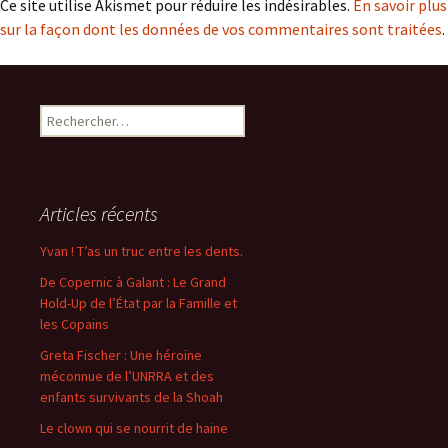
Ce site utilise Akismet pour réduire les indésirables.
En savoir plus
sur la façon dont les données de vos commentaires sont traitées
.
Rechercher :
Articles récents
Yvan ! T’as un truc entre les dents.
De Copernic à Galant : Le Grand
Hold-Up de l’État par la Famille et
les Copains
Greta Fischer : Une héroïne
méconnue de l’UNRRA et des
enfants survivants de la Shoah
Le clown qui se nourrit de haine