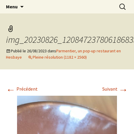
Aller
Recherc
Marc Leroi
Menu
au
contenu
img_20230826_12084723780618683
Publié le
26/08/2023
dans
Parmentier, un pop-up restaurant en
Hesbaye
Pleine résolution (1182 × 2560)
←
→
Précédent
Suivant