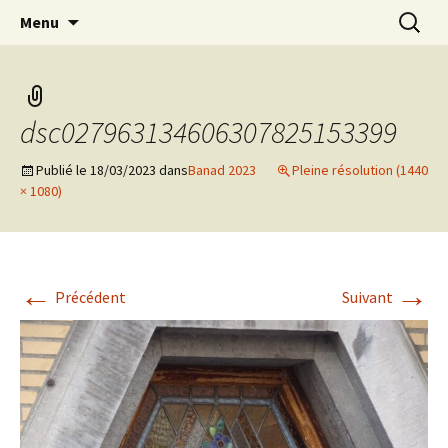
Aller
Recherc
Marc Leroi
Menu
au
contenu
dsc027963134606307825153399
Publié le
18/03/2023
dans
Banad 2023
Pleine résolution (1440
× 1080)
←
→
Précédent
Suivant