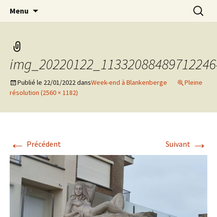
Aller
Recherc
Marc Leroi
Menu
au
contenu
img_20220122_11332088489712246
Publié le
22/01/2022
dans
Week-end à Blankenberge
Pleine
résolution (2560 × 1182)
←
→
Précédent
Suivant