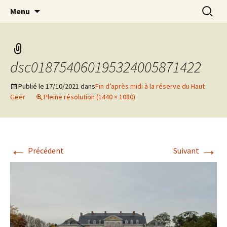
Aller
Recherc
Marc Leroi
Menu
au
contenu
dsc018754060195324005871422
Publié le
17/10/2021
dans
Fin d’après midi à la réserve du Haut
Geer
Pleine résolution (1440 × 1080)
←
→
Précédent
Suivant