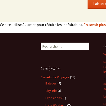
Ce site utilise Akismet pour réduire les indésirables.
En savoir plu
Rechercher :
A
Y
D
H
Catégories
l
Carnets de Voyages
(23)
G
Balades
(7)
m
e
City Trip
(5)
L
Expositions
(1)
L
Long Weekend
(7)