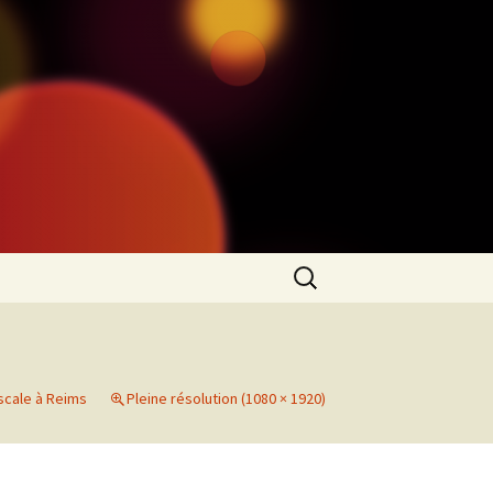
Rechercher :
scale à Reims
Pleine résolution (1080 × 1920)