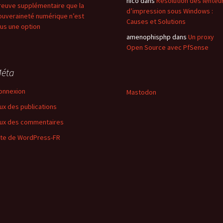
nico
dans
Résolution des lenteu
reuve supplémentaire que la
d’impression sous Windows :
ouveraineté numérique n’est
Causes et Solutions
lus une option
amenophisphp
dans
Un proxy
Open Source avec PfSense
éta
onnexion
Mastodon
lux des publications
lux des commentaires
ite de WordPress-FR