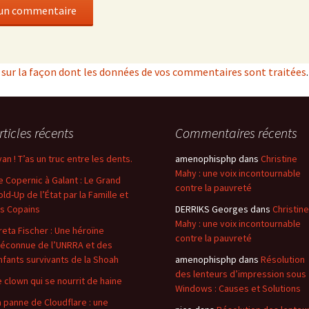
s sur la façon dont les données de vos commentaires sont traitées
.
rticles récents
Commentaires récents
van ! T’as un truc entre les dents.
amenophisphp
dans
Christine
Mahy : une voix incontournable
e Copernic à Galant : Le Grand
contre la pauvreté
old-Up de l’État par la Famille et
es Copains
DERRIKS Georges
dans
Christine
Mahy : une voix incontournable
reta Fischer : Une héroïne
contre la pauvreté
éconnue de l’UNRRA et des
nfants survivants de la Shoah
amenophisphp
dans
Résolution
des lenteurs d’impression sous
e clown qui se nourrit de haine
Windows : Causes et Solutions
a panne de Cloudflare : une