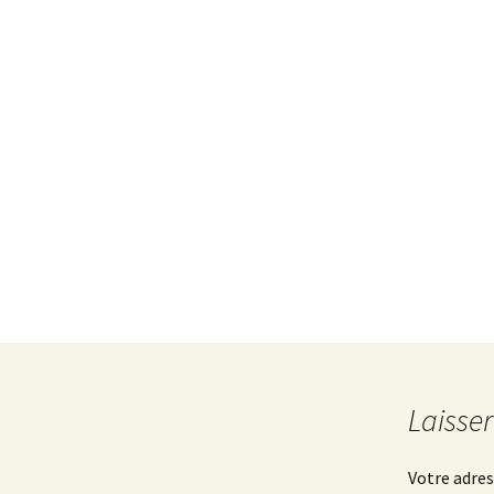
Paella au barb
Laisse
Votre adres